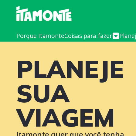
Porque Itamonte
Coisas para fazer
Plane
PLANEJE
SUA
VIAGEM
Itamonte quer que você tenha