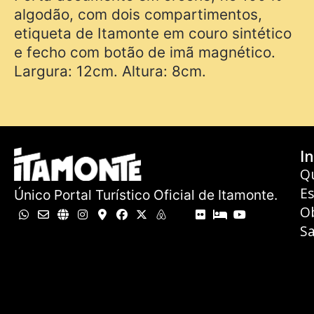
algodão, com dois compartimentos,
etiqueta de Itamonte em couro sintético
e fecho com botão de imã magnético.
Largura: 12cm. Altura: 8cm.
In
Q
E
Único Portal Turístico Oficial de Itamonte.
O
Sa