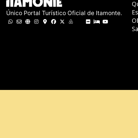
Q
E
Único Portal Turístico Oficial de Itamonte.
O
Sa