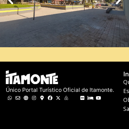
In
Q
Único Portal Turístico Oficial de Itamonte.
E
O
Sa