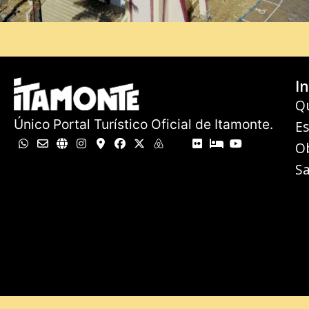
In
Q
Único Portal Turístico Oficial de Itamonte.
E
O
Sa