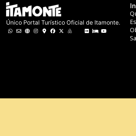
In
Q
E
Único Portal Turístico Oficial de Itamonte.
O
Sa