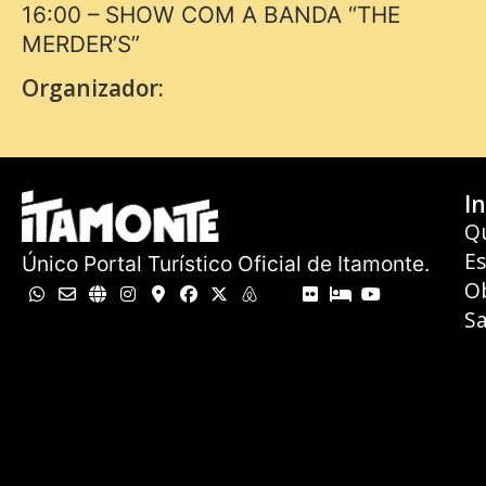
16:00 – SHOW COM A BANDA “THE
MERDER’S”
Organizador:
In
Q
E
Único Portal Turístico Oficial de Itamonte.
O
Sa