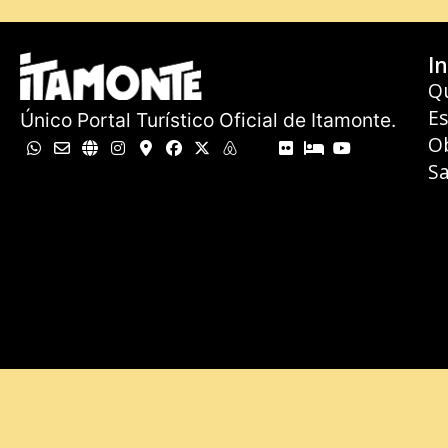
In
Q
E
Único Portal Turístico Oficial de Itamonte.
O
Sa