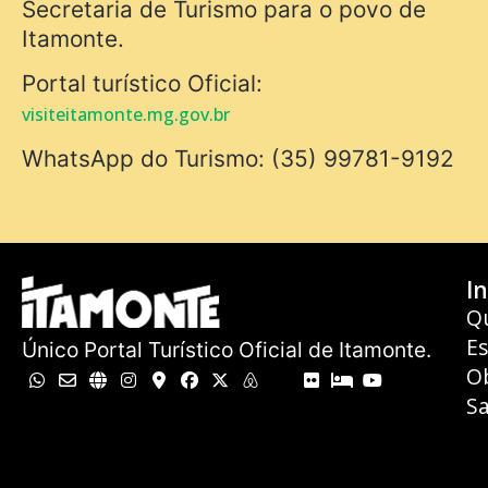
Secretaria de Turismo para o povo de
Itamonte.
Portal turístico Oficial:
visiteitamonte.mg.gov.br
WhatsApp do Turismo: (35) 99781-9192
In
Q
E
Único Portal Turístico Oficial de Itamonte.
O
Sa