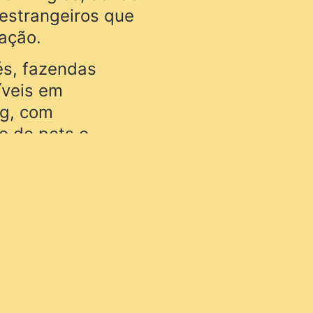
 estrangeiros que
ação.
és, fazendas
íveis em
ng, com
o de pets e
 comece agora
tura pet friendly
, segurança e
u melhor amigo.
els in Itamonte, BR