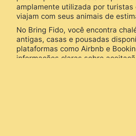
amplamente utilizada por turistas
viajam com seus animais de estim
No Bring Fido, você encontra chal
antigas, casas e pousadas dispon
plataformas como Airbnb e Booki
informações claras sobre aceitaçã
possíveis taxas adicionais.
Acesse as dicas, explore o site e
mesmo a planejar sua próxima aven
em Itamonte, garantindo conforto
boas experiências para você e se
Pet Friendly Hot
Veja as dicas em:
– BringFido