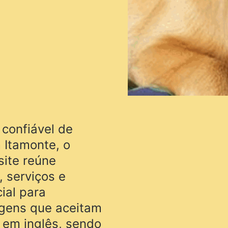
 confiável de
m Itamonte, o
site reúne
 serviços e
ial para
gens que aceitam
l em inglês, sendo