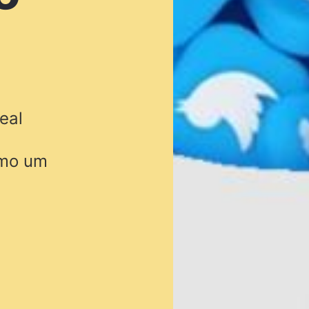
eal
omo um