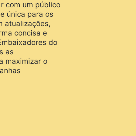
ar com um público
e única para os
m atualizações,
rma concisa e
 Embaixadores do
s as
ra maximizar o
panhas
 de Itamonte no X
o sobre as
mpanhas
erve como uma
spirações, além de