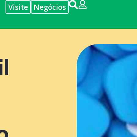
Visite
Negócios
l
o