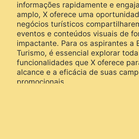
informações rapidamente e engaj
amplo, X oferece uma oportunidad
negócios turísticos compartilhare
eventos e conteúdos visuais de fo
impactante. Para os aspirantes a
Turismo, é essencial explorar toda
funcionalidades que X oferece pa
alcance e a eficácia de suas cam
promocionais.
Seguir a página oficial do turismo
é crucial para se manter atualizad
últimas novidades, eventos e ca
promocionais. A página oficial s
fonte central de informações e in