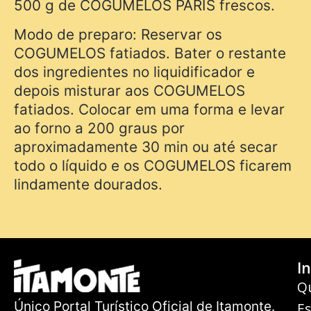
500 g de COGUMELOS PARIS frescos.
Modo de preparo: Reservar os
COGUMELOS fatiados. Bater o restante
dos ingredientes no liquidificador e
depois misturar aos COGUMELOS
fatiados. Colocar em uma forma e levar
ao forno a 200 graus por
aproximadamente 30 min ou até secar
todo o líquido e os COGUMELOS ficarem
lindamente dourados.
In
Q
Único Portal Turístico Oficial de Itamonte.
E