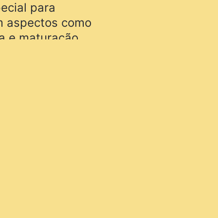
ecial para
em aspectos como
ma e maturação.
roada no cenário
stou o SUPER OURO
realizada no
Madre Pérola.
 apenas a
as também o
tores em manter
queira de Minas,
undo.
vo Pitta, a