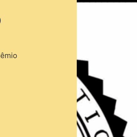
o
rêmio