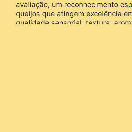
avaliação, um reconhecimento esp
queijos que atingem excelência 
qualidade sensorial, textura, aro
A excelência da Velho Pitta foi co
internacional: a queijaria conqui
na Copa América del Queso 2025, 
Peru, com o seu premiado Queijo 
Esse reconhecimento celebra não
qualidade técnica do produto, m
esforço e a paixão de seus produ
viva a tradição queijeira da Manti
levando o nome de Itamonte ao m
Fundada pelo casal Bianca e Gusta