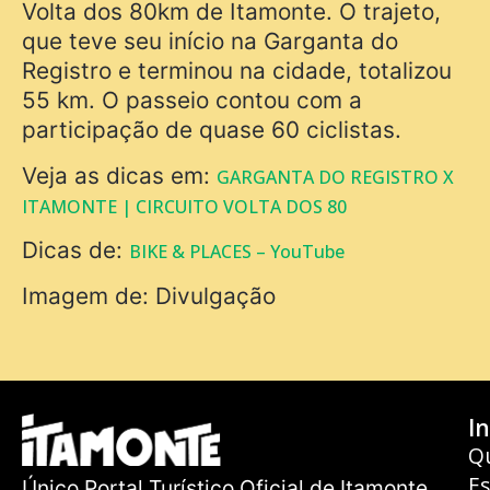
Volta dos 80km de Itamonte. O trajeto,
que teve seu início na Garganta do
Registro e terminou na cidade, totalizou
55 km. O passeio contou com a
participação de quase 60 ciclistas.
Veja as dicas em:
GARGANTA DO REGISTRO X
ITAMONTE | CIRCUITO VOLTA DOS 80
Dicas de:
BIKE & PLACES – YouTube
Imagem de: Divulgação
In
Q
E
Único Portal Turístico Oficial de Itamonte.