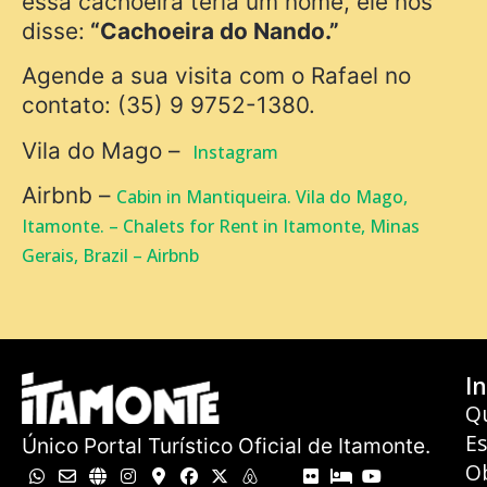
essa cachoeira teria um nome, ele nos
disse:
“Cachoeira do Nando.”
Agende a sua visita com o Rafael no
contato: (35) 9 9752-1380.
Vila do Mago –
Instagram
Airbnb –
Cabin in Mantiqueira. Vila do Mago,
Itamonte. – Chalets for Rent in Itamonte, Minas
Gerais, Brazil – Airbnb
In
Q
E
Único Portal Turístico Oficial de Itamonte.
O