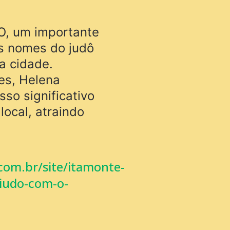
O, um importante
es nomes do judô
a cidade.
tes, Helena
so significativo
local, atraindo
com.br/site/itamonte-
-judo-com-o-
br/site/itamonte-