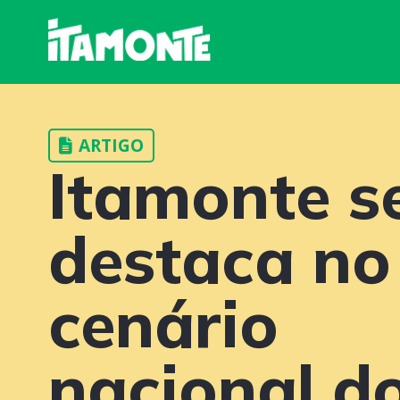
ARTIGO
Itamonte s
destaca no
cenário
nacional d