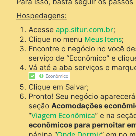
Para isso, basta seguir os passos 
Hospedagens:
app.situr.com.br
Acesse
;
Meus Itens
Clique no menu
;
Encontre o negócio no você des
serviço de “Econômico” e cliq
Vá até a aba serviços e marq
Clique em Salvar;
Pronto! Seu negócio aparecerá
seção
Acomodações econômi
Viagem Econômica
“
” e na seçã
econômicos para pernoitar e
Onde Dormir
página “
” em no m