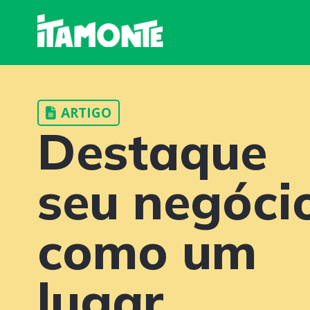
ARTIGO
Destaque
seu negóci
como um
lugar