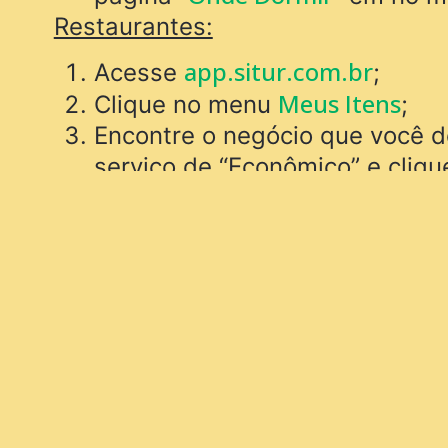
Restaurantes:
app.situr.com.br
Acesse
;
Meus Itens
Clique no menu
;
Encontre o negócio que você de
serviço de “Econômico” e cliq
Vá até a aba Serviços e marq
Clique em Salvar;
Pronto! Seu negócio aparecerá
seção
Lugares econômicos p
Viagem E
Itamonte
da página “
máximo 24h.
Atrações e Pontos Turísticos com 