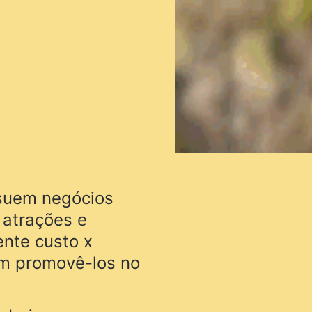
suem negócios
 atrações e
ente custo x
em promovê-los no