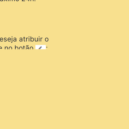
seja atribuir o
ue no botão
;
ue a opção
 na
ara comer em
conômica
” em no
acesso gratuito: