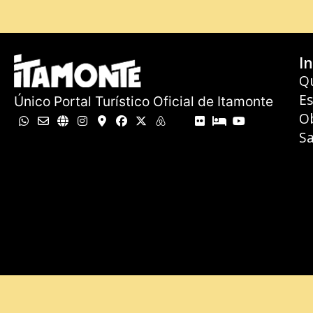
In
Q
E
Único Portal Turístico Oficial de Itamonte
O
Sa