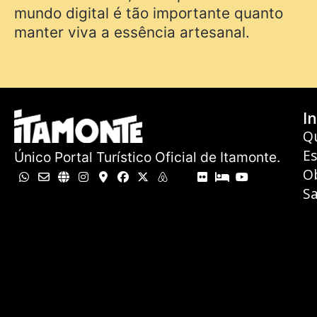
mundo digital é tão importante quanto
manter viva a essência artesanal.
In
Q
E
Único Portal Turístico Oficial de Itamonte.
O
Sa