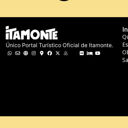
In
Q
E
Único Portal Turístico Oficial de Itamonte.
O
Sa