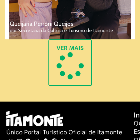
Queijaria Perroni Queijos
por Secretaria da Cultura e Turismo de Itamonte
VER MAIS
In
Q
E
Único Portal Turístico Oficial de Itamonte
O